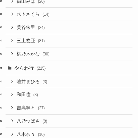
街山みほ
(20)
水卜さくら
(14)
美谷朱里
(24)
三上悠亜
(81)
桃乃木かな
(30)
やらわ行
(215)
唯井まひろ
(3)
和田瞳
(3)
吉高寧々
(27)
八乃つばさ
(8)
八木奈々
(10)