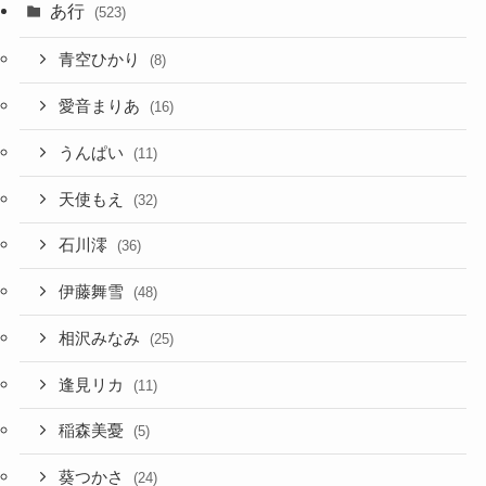
あ行
(523)
青空ひかり
(8)
愛音まりあ
(16)
うんぱい
(11)
天使もえ
(32)
石川澪
(36)
伊藤舞雪
(48)
相沢みなみ
(25)
逢見リカ
(11)
稲森美憂
(5)
葵つかさ
(24)