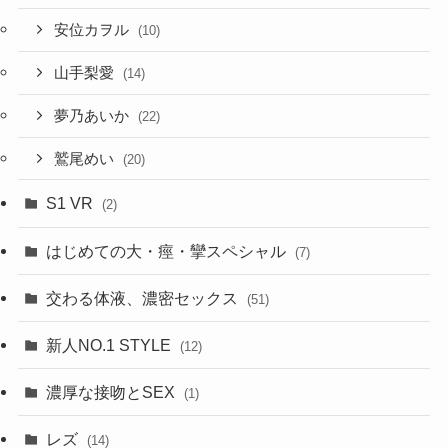
安位カヲル
(10)
山手梨愛
(14)
夢乃あいか
(22)
鷲尾めい
(20)
S1 VR
(2)
はじめての大・痙・攣スペシャル
(7)
交わる体液、濃密セックス
(51)
新人NO.1 STYLE
(12)
濃厚な接吻とSEX
(1)
レズ
(14)