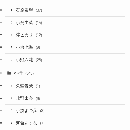
石原希望
(37)
小倉由菜
(15)
梓ヒカリ
(12)
小倉七海
(9)
小野六花
(28)
か行
(345)
矢埜愛茉
(1)
北野未奈
(9)
小湊よつ葉
(3)
河合あすな
(1)