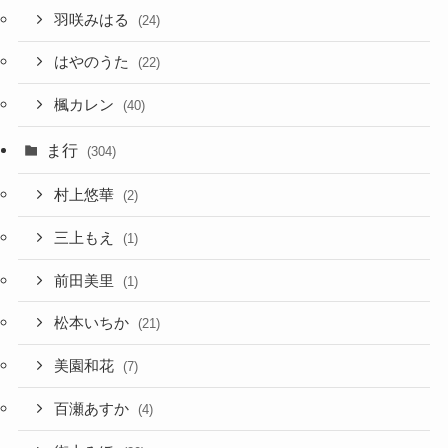
羽咲みはる
(24)
はやのうた
(22)
楓カレン
(40)
ま行
(304)
村上悠華
(2)
三上もえ
(1)
前田美里
(1)
松本いちか
(21)
美園和花
(7)
百瀬あすか
(4)