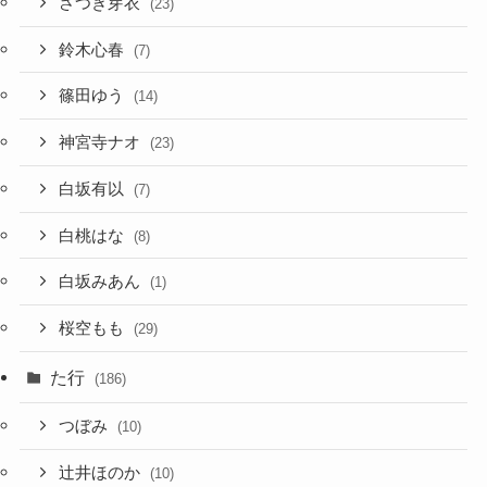
さつき芽衣
(23)
鈴木心春
(7)
篠田ゆう
(14)
神宮寺ナオ
(23)
白坂有以
(7)
白桃はな
(8)
白坂みあん
(1)
桜空もも
(29)
た行
(186)
つぼみ
(10)
辻井ほのか
(10)