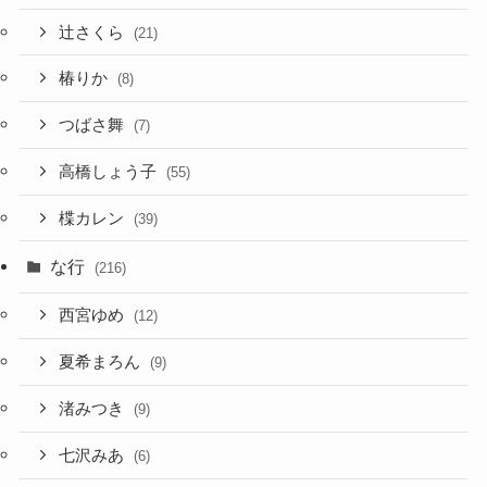
辻さくら
(21)
椿りか
(8)
つばさ舞
(7)
高橋しょう子
(55)
楪カレン
(39)
な行
(216)
西宮ゆめ
(12)
夏希まろん
(9)
渚みつき
(9)
七沢みあ
(6)