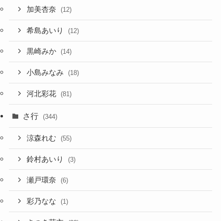
加美杏奈
(12)
希島あいり
(12)
黒崎みか
(14)
小島みなみ
(18)
河北彩花
(81)
さ行
(344)
涼森れむ
(55)
鈴村あいり
(3)
瀬戸環奈
(6)
彩乃なな
(1)