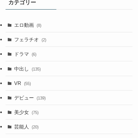
カテゴリー
エロ動画
(8)
フェラチオ
(2)
ドラマ
(6)
中出し
(135)
VR
(55)
デビュー
(139)
美少女
(75)
芸能人
(20)