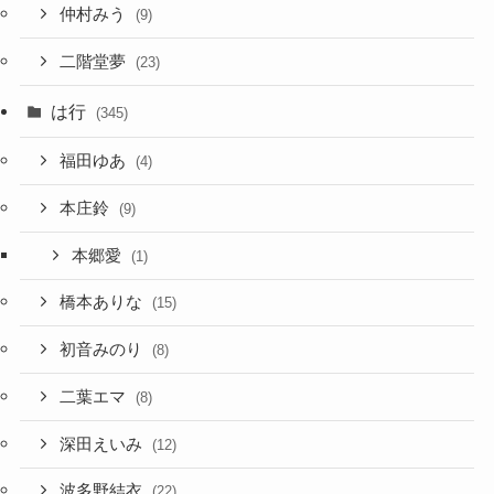
仲村みう
(9)
二階堂夢
(23)
は行
(345)
福田ゆあ
(4)
本庄鈴
(9)
本郷愛
(1)
橋本ありな
(15)
初音みのり
(8)
二葉エマ
(8)
深田えいみ
(12)
波多野結衣
(22)