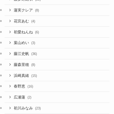
蓮実クレア
(8)
花宮あむ
(4)
初愛ねんね
(6)
葉山めい
(3)
藤江史帆
(36)
藤森里穂
(8)
浜崎真緒
(15)
春野恵
(16)
広瀬蓮
(2)
初川みなみ
(23)